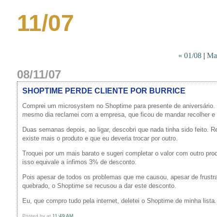
11/07
« 01/08
|
Ma
08/11/07
SHOPTIME PERDE CLIENTE POR BURRICE
Comprei um microsystem no Shoptime para presente de aniversário. 
mesmo dia reclamei com a empresa, que ficou de mandar recolher e t
Duas semanas depois, ao ligar, descobri que nada tinha sido feito. R
existe mais o produto e que eu deveria trocar por outro.
Troquei por um mais barato e sugeri completar o valor com outro pro
isso equivale a ínfimos 3% de desconto.
Pois apesar de todos os problemas que me causou, apesar de frustra
quebrado, o Shoptime se recusou a dar este desconto.
Eu, que compro tudo pela internet, deletei o Shoptime de minha lista.
Posted by
at
11:49 AM