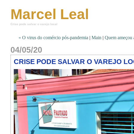
Marcel Leal
Crise pode salvar o varejo local
« O virus do comércio pós-pandemia
|
Main
|
Quem ameçou a 
04/05/20
CRISE PODE SALVAR O VAREJO L